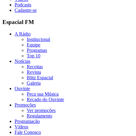
Podcasts
Cadastre-se
Espacial FM
A Rádio
Institucional
Equipe
Programas
Top 10
Notícias
Receitas
Revista
Blitz Espacial
Galeria
Ouvinte
Peça sua Música
Recado do Ouvinte
Promoções
Ver promoções
Regulamento
Programação
Vídeos
Fale Conosco