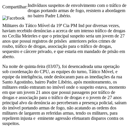
Indivíduos suspeitos de envolvimento com o tráfico de
Compartilhar:
drogas portando armas de fogo, resistem a abordagem
no bairro Padre Libério.
Militares do Tático Móvel da 19ª Cia PM Ind por diversas vezes,
haviam recebido denúncias a acerca de um intenso tráfico de drogas
no Cecília Meireles e que o principal suspeito seria um jovem de 27
anos que possui registros de prisões anteriores pelos crimes de
roubo, tráfico de drogas, associação para o tráfico de drogas,
sequestro e cárcere privado, e que estaria em mandado de prisão em
aberto.
Na noite de quinta-feira (03/07), foi desencadeada uma operação
sob coordenação do CPU, as equipes do turno, Tático Móvel, e
equipe da inteligência, onde deslocaram para as imediações da rua
Santo Agostinho, bairro Padre Libério, após monitoramento, os
militares então entraram no imóvel onde o suspeito estava, momento
em que um jovem 21 anos que possui passagens por tráfico de
drogas e associação para o tráfico de drogas e o jovem de 27 anos
principal alvo da denúncia ao perceberam a presença policial, saíram
do imóvel portando armas de fogo, não acatando as ordens dos
militares de largarem as referidas armas, tendo os militares, para
repelirem injusta e eminente agressão efetuaram disparos contra os
suspeitos.