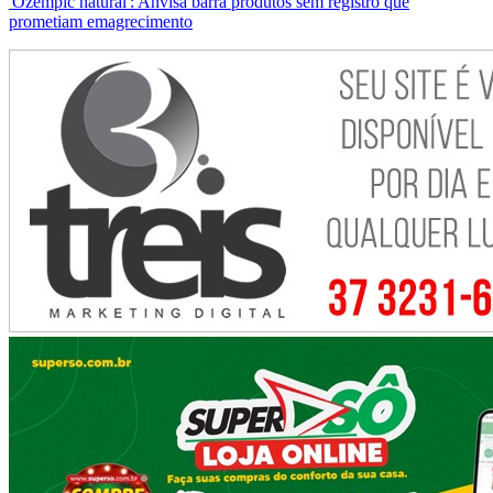
'Ozempic natural': Anvisa barra produtos sem registro que
prometiam emagrecimento