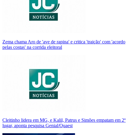
Zema chama Aro de 'ave de rapina' e critica 'traição' com 'acordo
pelas costas' na corrida eleitoral
Cleitinho lidera em MG, e Kalil, Patrus e Simões empatam em 2º
lugar, aponta pesquisa Genial/Quaest