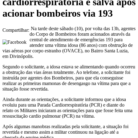
cardiorrespiratória é salva após
acionar bombeiros via 193
Na tarde deste sábado (10), por volta das 13h, agentes
Compartilhar:
do Corpo de Bombeiros foram acionados através da
central de atendimento de emergências 193 para
atender uma vítima idosa (86 anos) com obstrução de
vias aéreas por corpo estranho (OVACE), no Bairro Santa Luzia,
em Divinópolis.
Segundo o solicitante, a idosa estava se alimentando quando ocorreu
a obstrução das vias áreas totalmente. Ao telefone, a solicitante foi
instruída por agentes dos Bombeiros, para que ela conseguisse
realizar as primeiras mamonas de desengasgo na vítima para que a
situação fosse revertida.
Ainda durante as orientações, a solicitante informou que a idosa
evoluiu para uma Parada Cardiorrespiratória (PCR) e diante do
relato os Militares iniciaram as orientações para que fosse feita uma
ressuscitação cardio pulmonar (PCR) na vítima.
Após algumas manobras realizadas pela solicitante, a situação foi
revertida e mesmo assim a militar continuou na ligação até a
chegada da equipe médica.