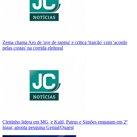
Zema chama Aro de 'ave de rapina' e critica 'traição' com 'acordo
pelas costas' na corrida eleitoral
Cleitinho lidera em MG, e Kalil, Patrus e Simões empatam em 2º
lugar, aponta pesquisa Genial/Quaest