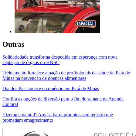
Outras
Solidariedade transforma despedida em esperança com nova
captação de órgãos no HNSC
Treinamento fortalece atuação de profissionais da saúde de Pará de
Minas na prevenção de doenças alimentares
Dia dos Pais aquece o comércio em Pará de Minas
Confira as opções de diversão para o fim de semana na Agenda
Cultural
'Ozempic natural': Anvisa barra produtos sem registro que
prometiam emagrecimento