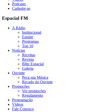
Podcasts
Cadastre-se
Espacial FM
A Rádio
Institucional
Equipe
Programas
Top 10
Notícias
Receitas
Revista
Blitz Espacial
Galeria
Ouvinte
Peça sua Música
Recado do Ouvinte
Promoções
Ver promoções
Regulamento
Programação
Vídeos
Fale Conosco