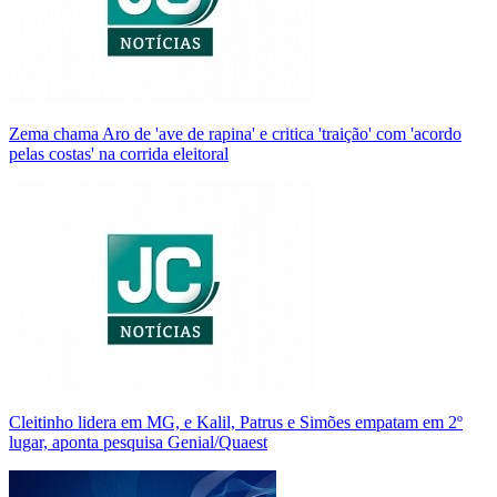
Zema chama Aro de 'ave de rapina' e critica 'traição' com 'acordo
pelas costas' na corrida eleitoral
Cleitinho lidera em MG, e Kalil, Patrus e Simões empatam em 2º
lugar, aponta pesquisa Genial/Quaest