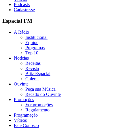
Podcasts
Cadastre-se
Espacial FM
A Rádio
Institucional
Equipe
Programas
Top 10
Notícias
Receitas
Revista
Blitz Espacial
Galeria
Ouvinte
Peça sua Música
Recado do Ouvinte
Promoções
Ver promoções
Regulamento
Programação
Vídeos
Fale Conosco