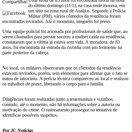
Uma idosa de 83 anos foi encontrada morta na noite
Compartilhar:
do último domingo (11/1), na casa onde morava, em
um sítio na zona rural de Araújos. Segundo a Polícia
Militar (PM), vários cômodos da residência foram
encontrados revirados. Até o momento, ninguém foi preso.
Uma equipe policial foi acionada por profissionais de saúde que, ao
serem chamados para prestar socorro a mulher caída na residência,
constataram que a vítima já estava sem vida. A moradora, de 83
anos, foi encontrada na entrada da cozinha com um ferimento na
parte posterior da cabeça.
No local, os militares observaram que os cômodos da residência
estavam revirados, porém, sem elementos para afirmar que o fato se
tratou de latrocínio. A perícia técnica compareceu ao local e realizou
os trabalhos de praxe, liberando o corpo para a família.
Diligências foram realizadas junto a testemunhas e vizinhos,
contudo, até o momento, não há informações sobre a autoria ou
motivação do crime. O rastreamento prossegue na tentativa de
identificar possíveis suspeitos.
Por JC Notícias