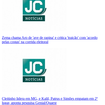
Zema chama Aro de 'ave de rapina' e critica 'traição' com 'acordo
pelas costas' na corrida eleitoral
Cleitinho lidera em MG, e Kalil, Patrus e Simões empatam em 2º
lugar, aponta pesquisa Genial/Quaest