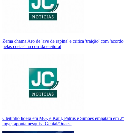
Zema chama Aro de 'ave de rapina' e critica 'traição' com 'acordo
pelas costas' na corrida eleitoral
Cleitinho lidera em MG, e Kalil, Patrus e Simões empatam em 2º
lugar, aponta pesquisa Genial/Quaest