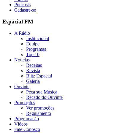
Podcasts
Cadastre-se
Espacial FM
A Rádio
Institucional
Equipe
Programas
Top 10
Notícias
Receitas
Revista
Blitz Espacial
Galeria
Ouvinte
Peça sua Música
Recado do Ouvinte
Promoções
Ver promoções
Regulamento
Programação
Vídeos
Fale Conosco