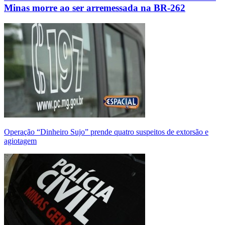
Minas morre ao ser arremessada na BR-262
Operação “Dinheiro Sujo” prende quatro suspeitos de extorsão e
agiotagem