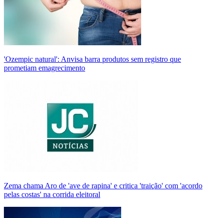
'Ozempic natural': Anvisa barra produtos sem registro que
prometiam emagrecimento
Zema chama Aro de 'ave de rapina' e critica 'traição' com 'acordo
pelas costas' na corrida eleitoral