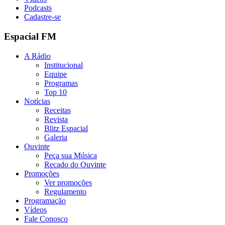
Podcasts
Cadastre-se
Espacial FM
A Rádio
Institucional
Equipe
Programas
Top 10
Notícias
Receitas
Revista
Blitz Espacial
Galeria
Ouvinte
Peça sua Música
Recado do Ouvinte
Promoções
Ver promoções
Regulamento
Programação
Vídeos
Fale Conosco