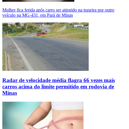
Mulher fica ferida após carro ser atingido na traseira por outro
veículo na MG-431, em Pará de Minas
Radar de velocidade média flagra 66 vezes mais
carros acima do limite permitido em rodovia de
Minas