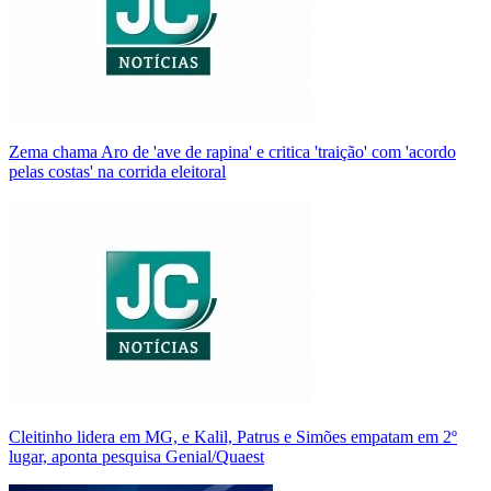
Zema chama Aro de 'ave de rapina' e critica 'traição' com 'acordo
pelas costas' na corrida eleitoral
Cleitinho lidera em MG, e Kalil, Patrus e Simões empatam em 2º
lugar, aponta pesquisa Genial/Quaest