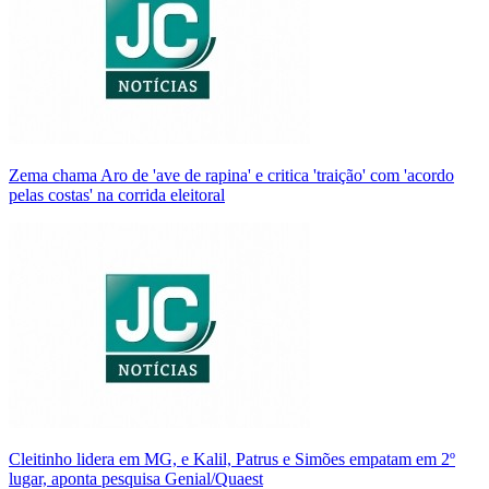
Zema chama Aro de 'ave de rapina' e critica 'traição' com 'acordo
pelas costas' na corrida eleitoral
Cleitinho lidera em MG, e Kalil, Patrus e Simões empatam em 2º
lugar, aponta pesquisa Genial/Quaest