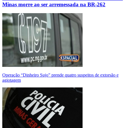
Minas morre ao ser arremessada na BR-262
Operação “Dinheiro Sujo” prende quatro suspeitos de extorsão e
agiotagem