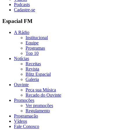
Podcasts
Cadastre-se
Espacial FM
A Rádio
Institucional
Equipe
Programas
Top 10
Notícias
Receitas
Revista
Blitz Espacial
Galeria
Ouvinte
Peça sua Música
Recado do Ouvinte
Promoções
Ver promoções
Regulamento
Programação
Vídeos
Fale Conosco