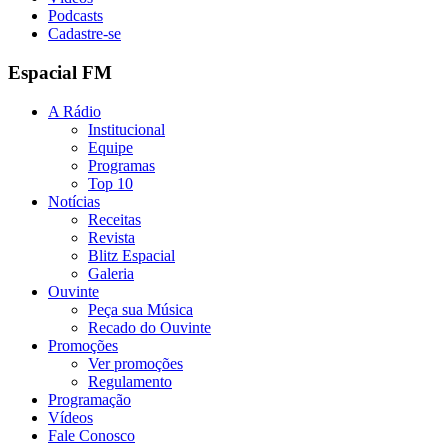
Podcasts
Cadastre-se
Espacial FM
A Rádio
Institucional
Equipe
Programas
Top 10
Notícias
Receitas
Revista
Blitz Espacial
Galeria
Ouvinte
Peça sua Música
Recado do Ouvinte
Promoções
Ver promoções
Regulamento
Programação
Vídeos
Fale Conosco