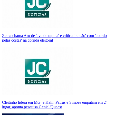
Zema chama Aro de 'ave de rapina' e critica 'traição' com 'acordo
pelas costas' na corrida eleitoral
Cleitinho lidera em MG, e Kalil, Patrus e Simões empatam em 2º
lugar, aponta pesquisa Genial/Quaest