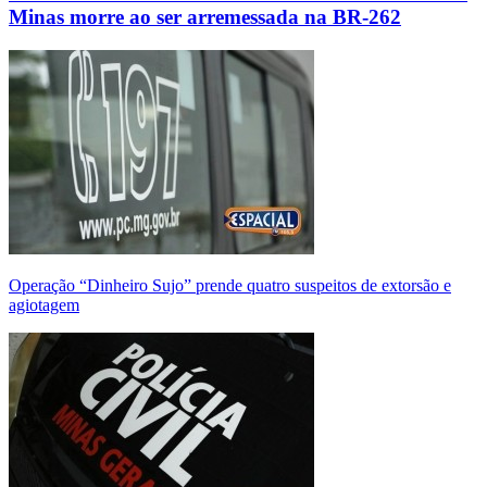
Minas morre ao ser arremessada na BR-262
Operação “Dinheiro Sujo” prende quatro suspeitos de extorsão e
agiotagem