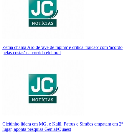
Zema chama Aro de 'ave de rapina' e critica 'traição' com 'acordo
pelas costas' na corrida eleitoral
Cleitinho lidera em MG, e Kalil, Patrus e Simões empatam em 2º
lugar, aponta pesquisa Genial/Quaest