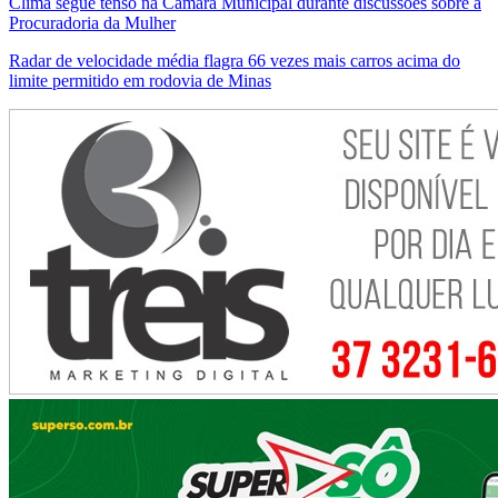
Clima segue tenso na Câmara Municipal durante discussões sobre a
Procuradoria da Mulher
Radar de velocidade média flagra 66 vezes mais carros acima do
limite permitido em rodovia de Minas