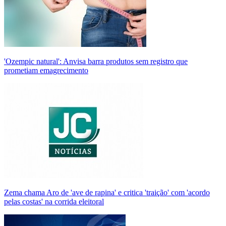
'Ozempic natural': Anvisa barra produtos sem registro que
prometiam emagrecimento
Zema chama Aro de 'ave de rapina' e critica 'traição' com 'acordo
pelas costas' na corrida eleitoral