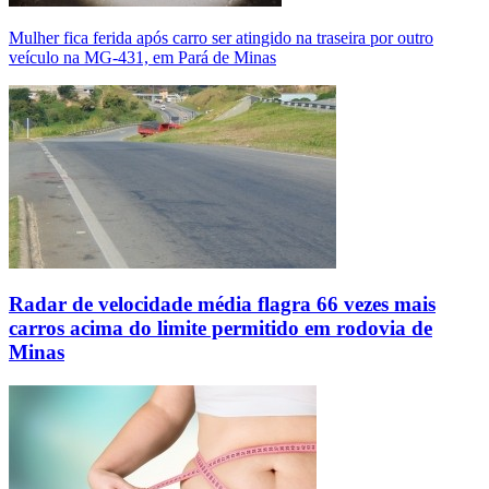
Mulher fica ferida após carro ser atingido na traseira por outro
veículo na MG-431, em Pará de Minas
Radar de velocidade média flagra 66 vezes mais
carros acima do limite permitido em rodovia de
Minas