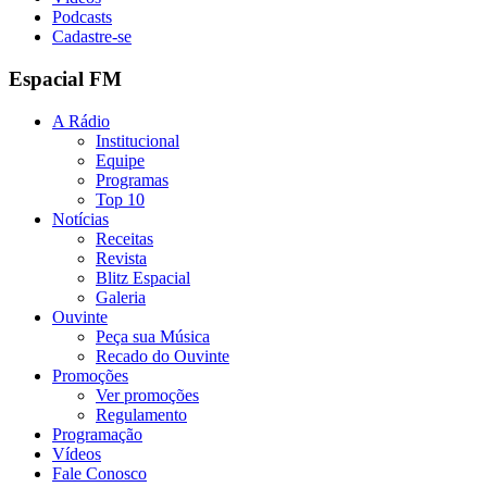
Podcasts
Cadastre-se
Espacial FM
A Rádio
Institucional
Equipe
Programas
Top 10
Notícias
Receitas
Revista
Blitz Espacial
Galeria
Ouvinte
Peça sua Música
Recado do Ouvinte
Promoções
Ver promoções
Regulamento
Programação
Vídeos
Fale Conosco