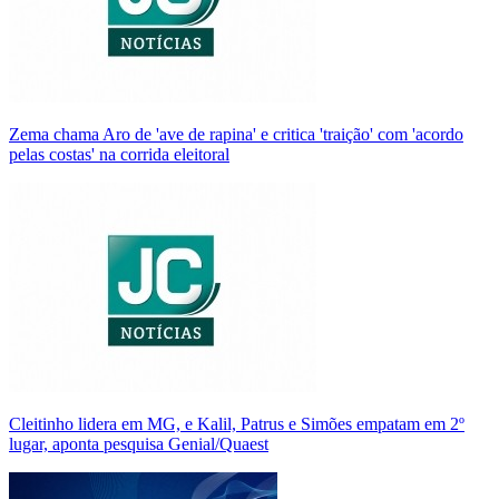
Zema chama Aro de 'ave de rapina' e critica 'traição' com 'acordo
pelas costas' na corrida eleitoral
Cleitinho lidera em MG, e Kalil, Patrus e Simões empatam em 2º
lugar, aponta pesquisa Genial/Quaest