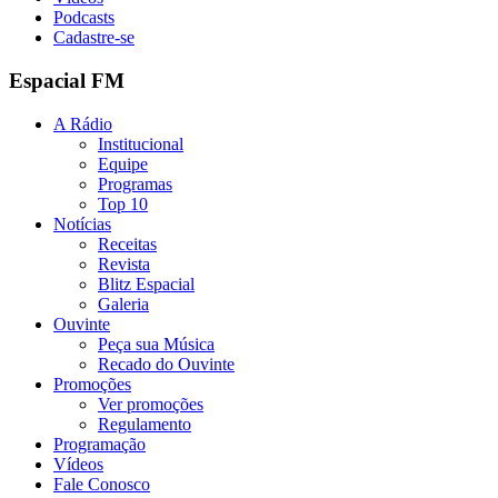
Podcasts
Cadastre-se
Espacial FM
A Rádio
Institucional
Equipe
Programas
Top 10
Notícias
Receitas
Revista
Blitz Espacial
Galeria
Ouvinte
Peça sua Música
Recado do Ouvinte
Promoções
Ver promoções
Regulamento
Programação
Vídeos
Fale Conosco