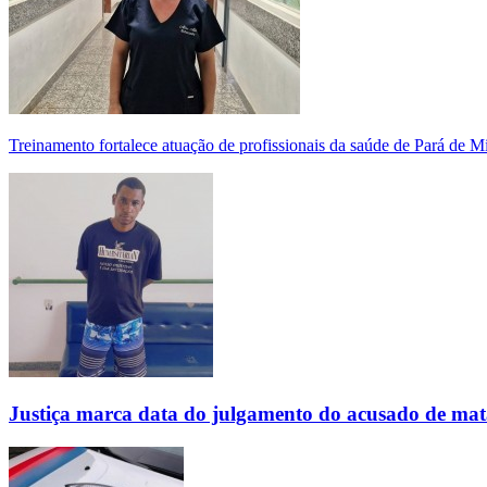
Treinamento fortalece atuação de profissionais da saúde de Pará de 
Justiça marca data do julgamento do acusado de mat