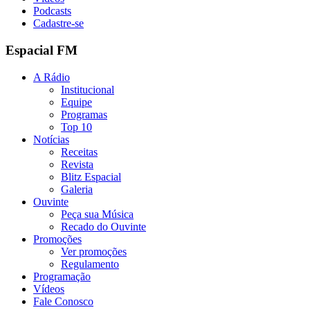
Podcasts
Cadastre-se
Espacial FM
A Rádio
Institucional
Equipe
Programas
Top 10
Notícias
Receitas
Revista
Blitz Espacial
Galeria
Ouvinte
Peça sua Música
Recado do Ouvinte
Promoções
Ver promoções
Regulamento
Programação
Vídeos
Fale Conosco