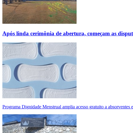
Após linda cerimônia de abertura, começam as disp
Programa Dignidade Menstrual amplia acesso gratuito a absorventes 