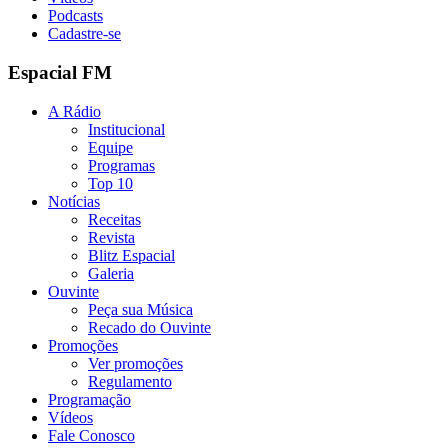
Podcasts
Cadastre-se
Espacial FM
A Rádio
Institucional
Equipe
Programas
Top 10
Notícias
Receitas
Revista
Blitz Espacial
Galeria
Ouvinte
Peça sua Música
Recado do Ouvinte
Promoções
Ver promoções
Regulamento
Programação
Vídeos
Fale Conosco