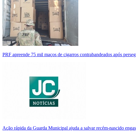
PRF apreende 75 mil maços de cigarros contrabandeados após perse
Ação rápida da Guarda Municipal ajuda a salvar recém-nascido enga