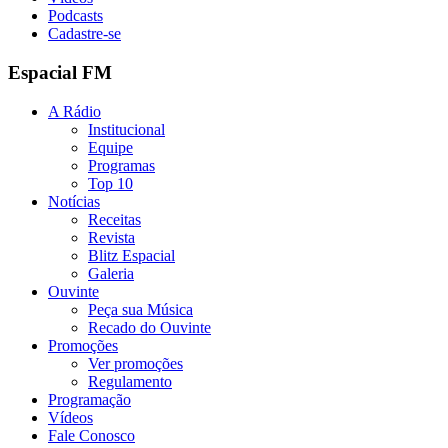
Podcasts
Cadastre-se
Espacial FM
A Rádio
Institucional
Equipe
Programas
Top 10
Notícias
Receitas
Revista
Blitz Espacial
Galeria
Ouvinte
Peça sua Música
Recado do Ouvinte
Promoções
Ver promoções
Regulamento
Programação
Vídeos
Fale Conosco