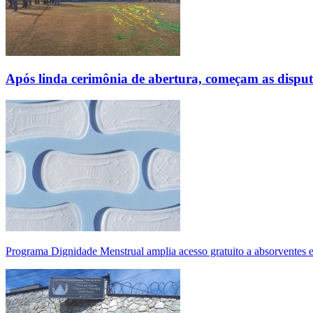
Após linda cerimônia de abertura, começam as disp
Programa Dignidade Menstrual amplia acesso gratuito a absorventes 