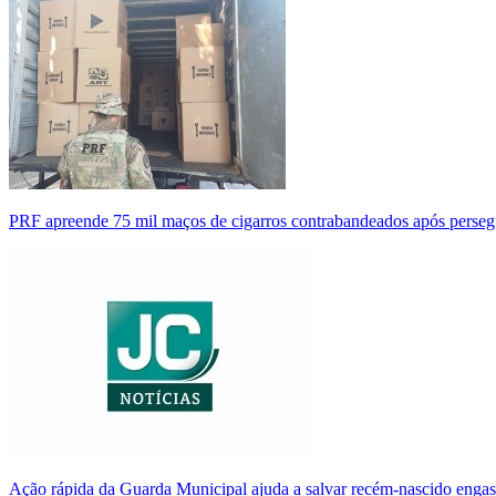
PRF apreende 75 mil maços de cigarros contrabandeados após perse
Ação rápida da Guarda Municipal ajuda a salvar recém-nascido enga