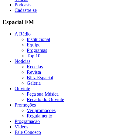
Podcasts
Cadastre-se
Espacial FM
A Rádio
Institucional
Equipe
Programas
Top 10
Notícias
Receitas
Revista
Blitz Espacial
Galeria
Ouvinte
Peça sua Música
Recado do Ouvinte
Promoções
Ver promoções
Regulamento
Programação
Vídeos
Fale Conosco