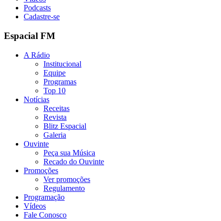
Podcasts
Cadastre-se
Espacial FM
A Rádio
Institucional
Equipe
Programas
Top 10
Notícias
Receitas
Revista
Blitz Espacial
Galeria
Ouvinte
Peça sua Música
Recado do Ouvinte
Promoções
Ver promoções
Regulamento
Programação
Vídeos
Fale Conosco