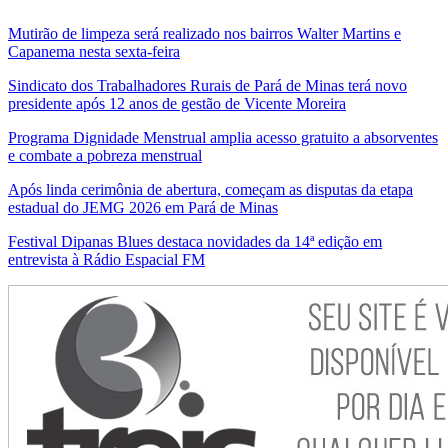
Mutirão de limpeza será realizado nos bairros Walter Martins e
Capanema nesta sexta-feira
Sindicato dos Trabalhadores Rurais de Pará de Minas terá novo
presidente após 12 anos de gestão de Vicente Moreira
Programa Dignidade Menstrual amplia acesso gratuito a absorventes
e combate a pobreza menstrual
Após linda cerimônia de abertura, começam as disputas da etapa
estadual do JEMG 2026 em Pará de Minas
Festival Dipanas Blues destaca novidades da 14ª edição em
entrevista à Rádio Espacial FM