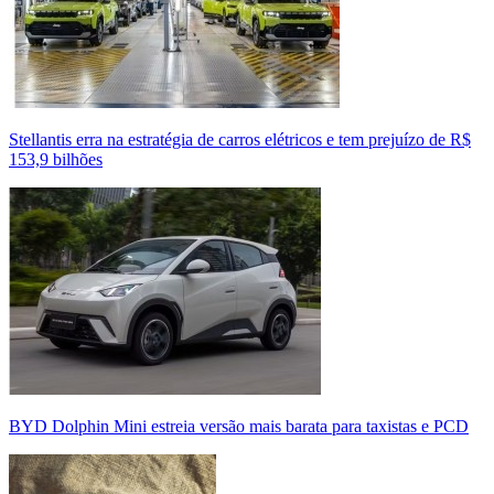
Stellantis erra na estratégia de carros elétricos e tem prejuízo de R$
153,9 bilhões
BYD Dolphin Mini estreia versão mais barata para taxistas e PCD