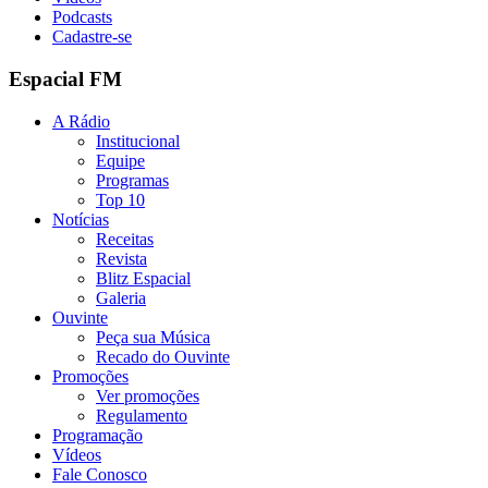
Podcasts
Cadastre-se
Espacial FM
A Rádio
Institucional
Equipe
Programas
Top 10
Notícias
Receitas
Revista
Blitz Espacial
Galeria
Ouvinte
Peça sua Música
Recado do Ouvinte
Promoções
Ver promoções
Regulamento
Programação
Vídeos
Fale Conosco