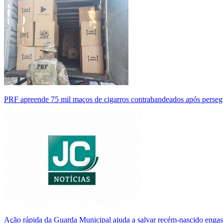
PRF apreende 75 mil maços de cigarros contrabandeados após perse
Ação rápida da Guarda Municipal ajuda a salvar recém-nascido enga