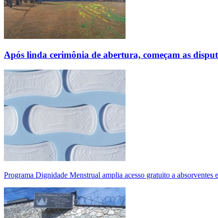
Após linda cerimônia de abertura, começam as disp
Programa Dignidade Menstrual amplia acesso gratuito a absorventes 