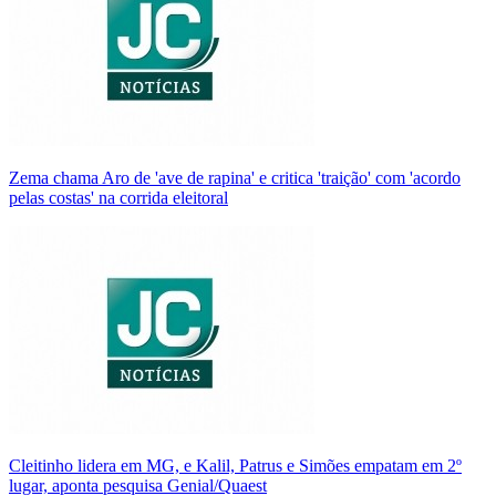
Zema chama Aro de 'ave de rapina' e critica 'traição' com 'acordo
pelas costas' na corrida eleitoral
Cleitinho lidera em MG, e Kalil, Patrus e Simões empatam em 2º
lugar, aponta pesquisa Genial/Quaest