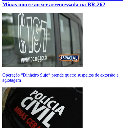
Minas morre ao ser arremessada na BR-262
Operação “Dinheiro Sujo” prende quatro suspeitos de extorsão e
agiotagem