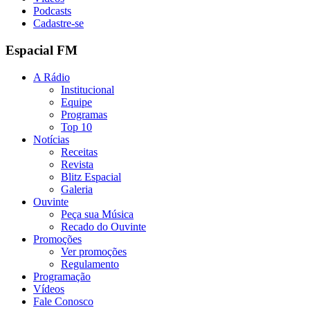
Podcasts
Cadastre-se
Espacial FM
A Rádio
Institucional
Equipe
Programas
Top 10
Notícias
Receitas
Revista
Blitz Espacial
Galeria
Ouvinte
Peça sua Música
Recado do Ouvinte
Promoções
Ver promoções
Regulamento
Programação
Vídeos
Fale Conosco