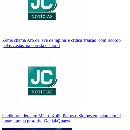
Zema chama Aro de 'ave de rapina' e critica 'traição' com 'acordo
pelas costas' na corrida eleitoral
Cleitinho lidera em MG, e Kalil, Patrus e Simões empatam em 2º
lugar, aponta pesquisa Genial/Quaest