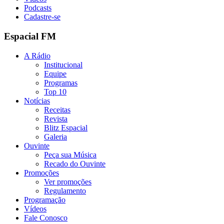
Podcasts
Cadastre-se
Espacial FM
A Rádio
Institucional
Equipe
Programas
Top 10
Notícias
Receitas
Revista
Blitz Espacial
Galeria
Ouvinte
Peça sua Música
Recado do Ouvinte
Promoções
Ver promoções
Regulamento
Programação
Vídeos
Fale Conosco