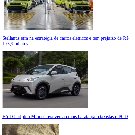
Stellantis erra na estratégia de carros elétricos e tem prejuízo de R$
153,9 bilhões
BYD Dolphin Mini estreia versão mais barata para taxistas e PCD