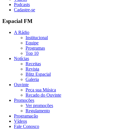
Podcasts
Cadastre-se
Espacial FM
A Rádio
Institucional
Equipe
Programas
Top 10
Notícias
Receitas
Revista
Blitz Espacial
Galeria
Ouvinte
Peça sua Música
Recado do Ouvinte
Promoções
Ver promoções
Regulamento
Programação
Vídeos
Fale Conosco