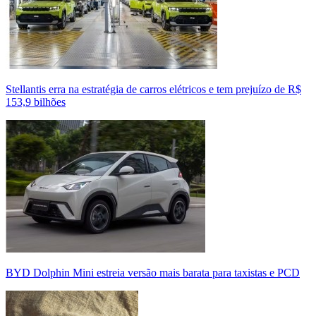
Stellantis erra na estratégia de carros elétricos e tem prejuízo de R$
153,9 bilhões
BYD Dolphin Mini estreia versão mais barata para taxistas e PCD