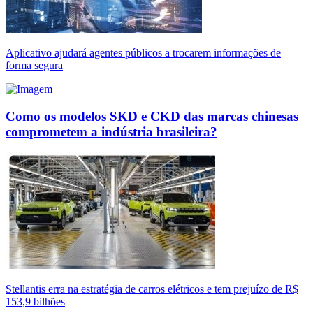
Aplicativo ajudará agentes públicos a trocarem informações de
forma segura
Como os modelos SKD e CKD das marcas chinesas
comprometem a indústria brasileira?
Stellantis erra na estratégia de carros elétricos e tem prejuízo de R$
153,9 bilhões