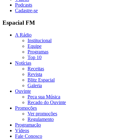
Podcasts
Cadastre-se
Espacial FM
A Rádio
Institucional
Equipe
Programas
Top 10
Notícias
Receitas
Revista
Blitz Espacial
Galeria
Ouvinte
Peça sua Música
Recado do Ouvinte
Promoções
Ver promoções
Regulamento
Programação
Vídeos
Fale Conosco