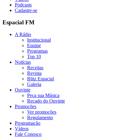
Podcasts
Cadastre-se
Espacial FM
A Rádio
Institucional
Equipe
Programas
Top 10
Notícias
Receitas
Revista
Blitz Espacial
Galeria
Ouvinte
Peça sua Música
Recado do Ouvinte
Promoções
Ver promoções
Regulamento
Programação
Vídeos
Fale Conosco