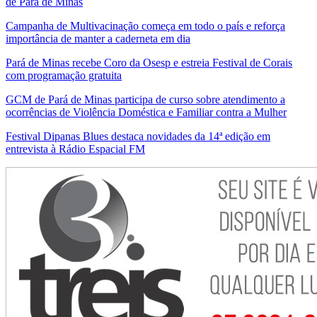
de Pará de Minas
Campanha de Multivacinação começa em todo o país e reforça
importância de manter a caderneta em dia
Pará de Minas recebe Coro da Osesp e estreia Festival de Corais
com programação gratuita
GCM de Pará de Minas participa de curso sobre atendimento a
ocorrências de Violência Doméstica e Familiar contra a Mulher
Festival Dipanas Blues destaca novidades da 14ª edição em
entrevista à Rádio Espacial FM