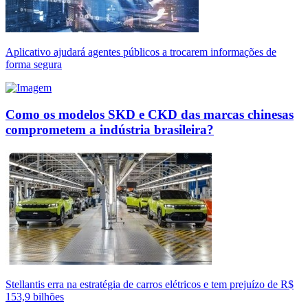
Aplicativo ajudará agentes públicos a trocarem informações de
forma segura
Como os modelos SKD e CKD das marcas chinesas
comprometem a indústria brasileira?
Stellantis erra na estratégia de carros elétricos e tem prejuízo de R$
153,9 bilhões