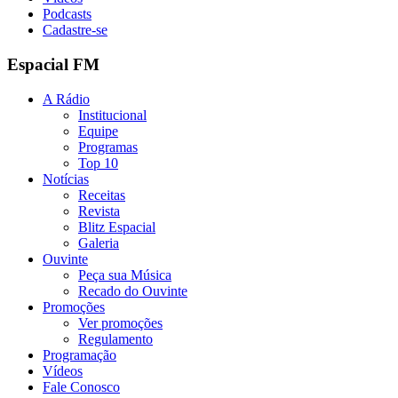
Podcasts
Cadastre-se
Espacial FM
A Rádio
Institucional
Equipe
Programas
Top 10
Notícias
Receitas
Revista
Blitz Espacial
Galeria
Ouvinte
Peça sua Música
Recado do Ouvinte
Promoções
Ver promoções
Regulamento
Programação
Vídeos
Fale Conosco