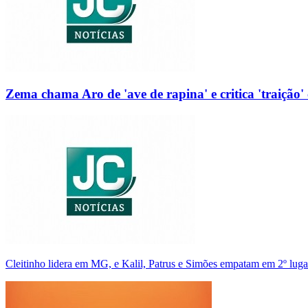
Zema chama Aro de 'ave de rapina' e critica 'traição' 
Cleitinho lidera em MG, e Kalil, Patrus e Simões empatam em 2º luga