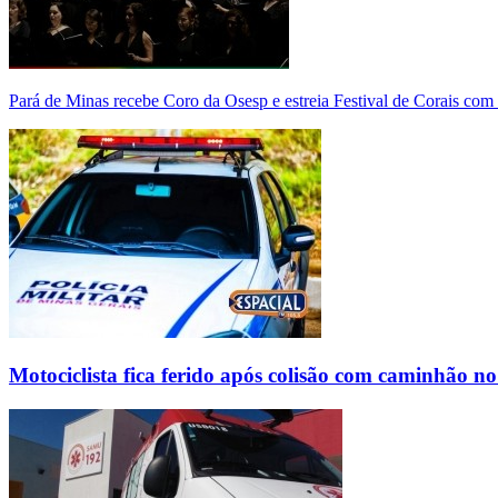
Pará de Minas recebe Coro da Osesp e estreia Festival de Corais com
Motociclista fica ferido após colisão com caminhão n