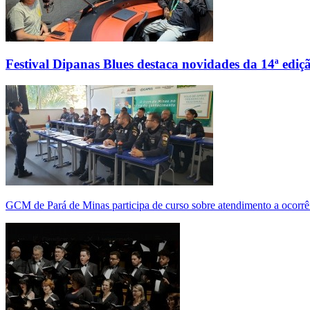
Festival Dipanas Blues destaca novidades da 14ª ediç
GCM de Pará de Minas participa de curso sobre atendimento a ocorrê