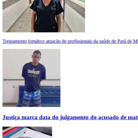
Treinamento fortalece atuação de profissionais da saúde de Pará de 
Justiça marca data do julgamento do acusado de mat