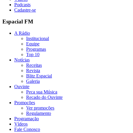
Podcasts
Cadastre-se
Espacial FM
A Rádio
Institucional
Equipe
Programas
Top 10
Notícias
Receitas
Revista
Blitz Espacial
Galeria
Ouvinte
Peça sua Música
Recado do Ouvinte
Promoções
Ver promoções
Regulamento
Programação
Vídeos
Fale Conosco