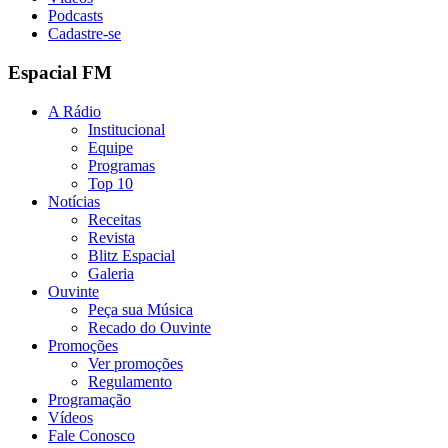
Podcasts
Cadastre-se
Espacial FM
A Rádio
Institucional
Equipe
Programas
Top 10
Notícias
Receitas
Revista
Blitz Espacial
Galeria
Ouvinte
Peça sua Música
Recado do Ouvinte
Promoções
Ver promoções
Regulamento
Programação
Vídeos
Fale Conosco