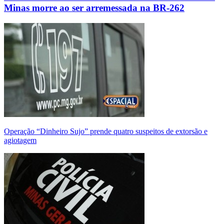
Minas morre ao ser arremessada na BR-262
Operação “Dinheiro Sujo” prende quatro suspeitos de extorsão e
agiotagem