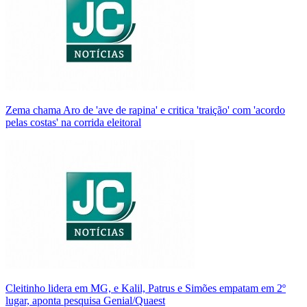
Zema chama Aro de 'ave de rapina' e critica 'traição' com 'acordo
pelas costas' na corrida eleitoral
Cleitinho lidera em MG, e Kalil, Patrus e Simões empatam em 2º
lugar, aponta pesquisa Genial/Quaest