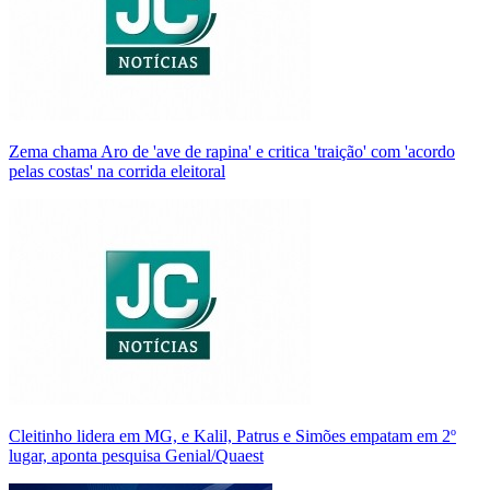
Zema chama Aro de 'ave de rapina' e critica 'traição' com 'acordo
pelas costas' na corrida eleitoral
Cleitinho lidera em MG, e Kalil, Patrus e Simões empatam em 2º
lugar, aponta pesquisa Genial/Quaest