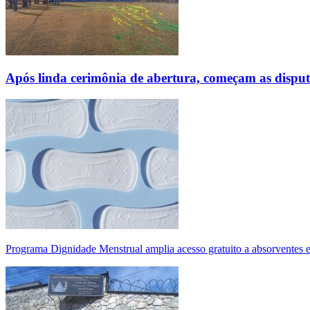
Após linda cerimônia de abertura, começam as disp
Programa Dignidade Menstrual amplia acesso gratuito a absorventes 