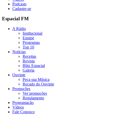
Podcasts
Cadastre-se
Espacial FM
A Rádio
Institucional
Equipe
Programas
Top 10
Notícias
Receitas
Revista
Blitz Espacial
Galeria
Ouvinte
Peça sua Música
Recado do Ouvinte
Promoções
Ver promoções
Regulamento
Programação
Vídeos
Fale Conosco