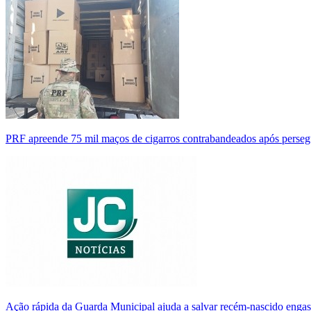
PRF apreende 75 mil maços de cigarros contrabandeados após perse
Ação rápida da Guarda Municipal ajuda a salvar recém-nascido enga