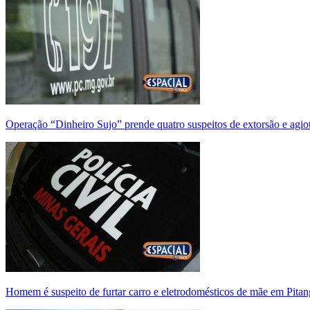
Operação “Dinheiro Sujo” prende quatro suspeitos de extorsão e agi
Homem é suspeito de furtar carro e eletrodomésticos de mãe em Pitan