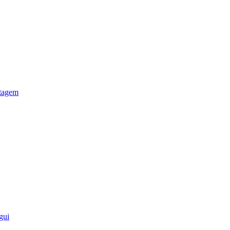
otagem
gui