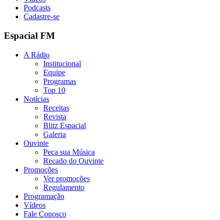
Podcasts
Cadastre-se
Espacial FM
A Rádio
Institucional
Equipe
Programas
Top 10
Notícias
Receitas
Revista
Blitz Espacial
Galeria
Ouvinte
Peça sua Música
Recado do Ouvinte
Promoções
Ver promoções
Regulamento
Programação
Vídeos
Fale Conosco