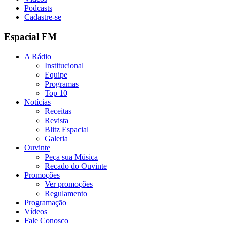
Podcasts
Cadastre-se
Espacial FM
A Rádio
Institucional
Equipe
Programas
Top 10
Notícias
Receitas
Revista
Blitz Espacial
Galeria
Ouvinte
Peça sua Música
Recado do Ouvinte
Promoções
Ver promoções
Regulamento
Programação
Vídeos
Fale Conosco