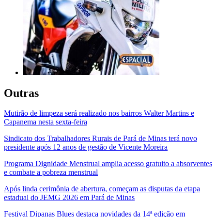
Outras
Mutirão de limpeza será realizado nos bairros Walter Martins e
Capanema nesta sexta-feira
Sindicato dos Trabalhadores Rurais de Pará de Minas terá novo
presidente após 12 anos de gestão de Vicente Moreira
Programa Dignidade Menstrual amplia acesso gratuito a absorventes
e combate a pobreza menstrual
Após linda cerimônia de abertura, começam as disputas da etapa
estadual do JEMG 2026 em Pará de Minas
Festival Dipanas Blues destaca novidades da 14ª edição em