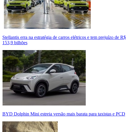
Stellantis erra na estratégia de carros elétricos e tem prejuízo de R$
153,9 bilhões
BYD Dolphin Mini estreia versão mais barata para taxistas e PCD