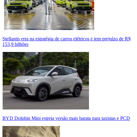
Stellantis erra na estratégia de carros elétricos e tem prejuízo de R$
153,9 bilhões
BYD Dolphin Mini estreia versão mais barata para taxistas e PCD