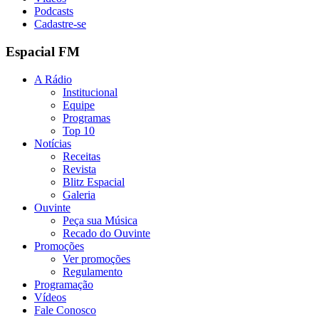
Podcasts
Cadastre-se
Espacial FM
A Rádio
Institucional
Equipe
Programas
Top 10
Notícias
Receitas
Revista
Blitz Espacial
Galeria
Ouvinte
Peça sua Música
Recado do Ouvinte
Promoções
Ver promoções
Regulamento
Programação
Vídeos
Fale Conosco