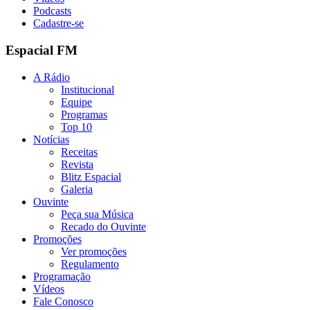
Podcasts
Cadastre-se
Espacial FM
A Rádio
Institucional
Equipe
Programas
Top 10
Notícias
Receitas
Revista
Blitz Espacial
Galeria
Ouvinte
Peça sua Música
Recado do Ouvinte
Promoções
Ver promoções
Regulamento
Programação
Vídeos
Fale Conosco