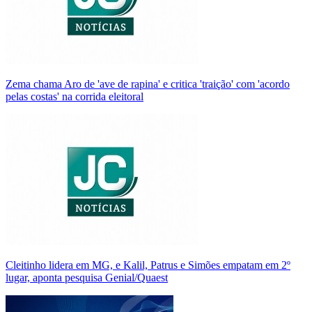
Zema chama Aro de 'ave de rapina' e critica 'traição' com 'acordo
pelas costas' na corrida eleitoral
Cleitinho lidera em MG, e Kalil, Patrus e Simões empatam em 2º
lugar, aponta pesquisa Genial/Quaest