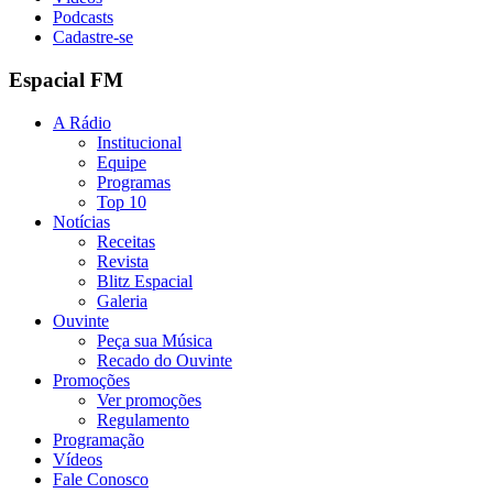
Podcasts
Cadastre-se
Espacial FM
A Rádio
Institucional
Equipe
Programas
Top 10
Notícias
Receitas
Revista
Blitz Espacial
Galeria
Ouvinte
Peça sua Música
Recado do Ouvinte
Promoções
Ver promoções
Regulamento
Programação
Vídeos
Fale Conosco