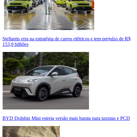
Stellantis erra na estratégia de carros elétricos e tem prejuízo de R$
153,9 bilhões
BYD Dolphin Mini estreia versão mais barata para taxistas e PCD