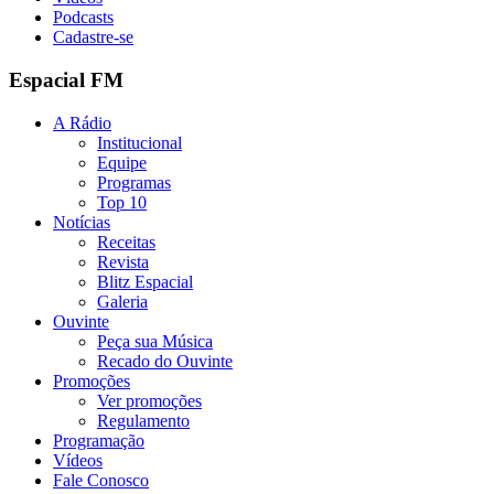
Podcasts
Cadastre-se
Espacial FM
A Rádio
Institucional
Equipe
Programas
Top 10
Notícias
Receitas
Revista
Blitz Espacial
Galeria
Ouvinte
Peça sua Música
Recado do Ouvinte
Promoções
Ver promoções
Regulamento
Programação
Vídeos
Fale Conosco