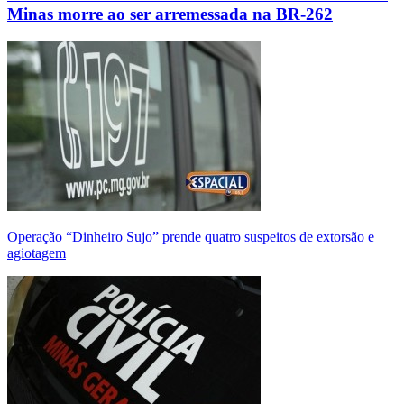
Minas morre ao ser arremessada na BR-262
Operação “Dinheiro Sujo” prende quatro suspeitos de extorsão e
agiotagem