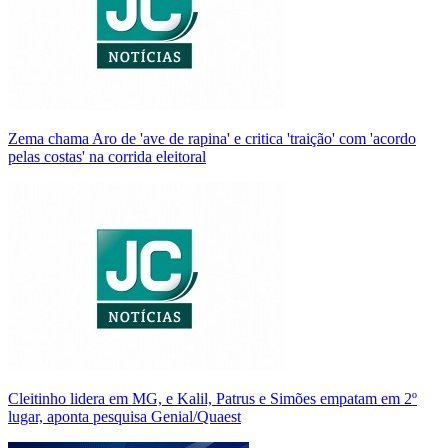
Zema chama Aro de 'ave de rapina' e critica 'traição' com 'acordo
pelas costas' na corrida eleitoral
Cleitinho lidera em MG, e Kalil, Patrus e Simões empatam em 2º
lugar, aponta pesquisa Genial/Quaest