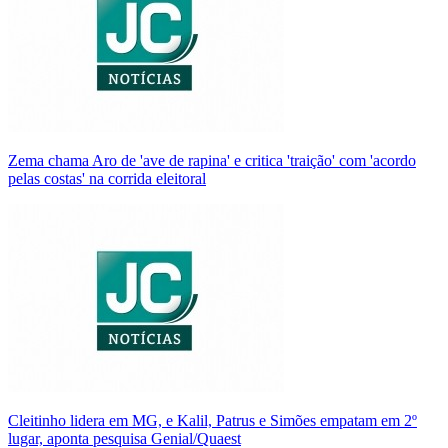
Zema chama Aro de 'ave de rapina' e critica 'traição' com 'acordo
pelas costas' na corrida eleitoral
Cleitinho lidera em MG, e Kalil, Patrus e Simões empatam em 2º
lugar, aponta pesquisa Genial/Quaest