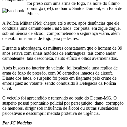
foi preso com uma arma de fogo, na noite do último
domingo (5/4), no bairro Santos Dumont, em Pará de
Minas.
A Polícia Militar (PM) chegou até o autor, após denúncias que ele
conduzia uma caminhonete Fiat Strada, cor prata, em zigue-zague,
sob influência de álcool, comprometendo a segurança viária, além
de exibir uma arma de fogo para pedestres.
Durante a abordagem, os militares constataram que o homem de 39
anos estava com sinais notórios de embriaguez, tais como andar
cambaleante, fala desconexa, hálito etílico e olhos avermelhados.
Após buscas no interior do veículo, foi localizada uma réplica de
arma de fogo de pressão, com 06 cartuchos intactos de airsoft.
Diante dos fatos, o suspeito foi preso em flagrante pelo crime de
embriaguez ao volante, sendo conduzido à Delegacia da Polícia
Civil.
O veículo foi apreendido e removido ao pátio do Detran-MG. O
suspeito possui prontuário policial por perseguição, dano, corrupção
de menores, dirigir sob influência de álcool ou outras substâncias
psicoativas e descumprir medida protetiva de urgência.
Por JC Notícias