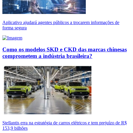
Aplicativo ajudará agentes públicos a trocarem informações de
forma segura
Como os modelos SKD e CKD das marcas chinesas
comprometem a indústria brasileira?
Stellantis erra na estratégia de carros elétricos e tem prejuízo de R$
153,9 bilhões