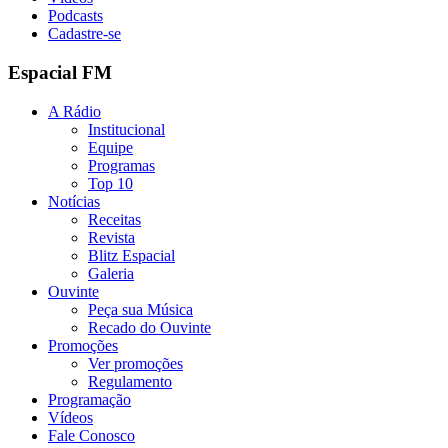
Podcasts
Cadastre-se
Espacial FM
A Rádio
Institucional
Equipe
Programas
Top 10
Notícias
Receitas
Revista
Blitz Espacial
Galeria
Ouvinte
Peça sua Música
Recado do Ouvinte
Promoções
Ver promoções
Regulamento
Programação
Vídeos
Fale Conosco