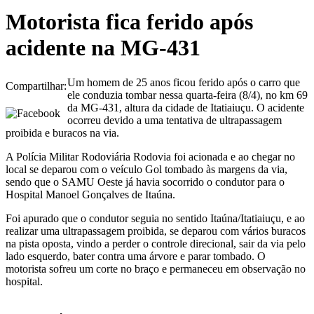
Motorista fica ferido após
acidente na MG-431
Um homem de 25 anos ficou ferido após o carro que
Compartilhar:
ele conduzia tombar nessa quarta-feira (8/4), no km 69
da MG-431, altura da cidade de Itatiaiuçu. O acidente
ocorreu devido a uma tentativa de ultrapassagem
proibida e buracos na via.
A Polícia Militar Rodoviária Rodovia foi acionada e ao chegar no
local se deparou com o veículo Gol tombado às margens da via,
sendo que o SAMU Oeste já havia socorrido o condutor para o
Hospital Manoel Gonçalves de Itaúna.
Foi apurado que o condutor seguia no sentido Itaúna/Itatiaiuçu, e ao
realizar uma ultrapassagem proibida, se deparou com vários buracos
na pista oposta, vindo a perder o controle direcional, sair da via pelo
lado esquerdo, bater contra uma árvore e parar tombado. O
motorista sofreu um corte no braço e permaneceu em observação no
hospital.