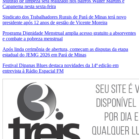
Mutirão de limpeza será realizado nos bairros Walter Martins e
Capanema nesta sexta-feira
Sindicato dos Trabalhadores Rurais de Pará de Minas terá novo
presidente após 12 anos de gestão de Vicente Moreira
Programa Dignidade Menstrual amplia acesso gratuito a absorventes
e combate a pobreza menstrual
Após linda cerimônia de abertura, começam as disputas da etapa
estadual do JEMG 2026 em Pará de Minas
Festival Dipanas Blues destaca novidades da 14ª edição em
entrevista à Rádio Espacial FM