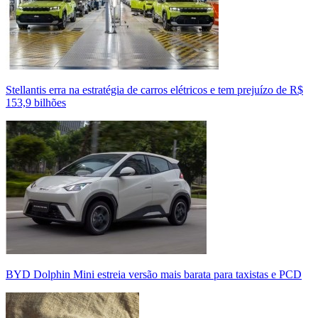
Stellantis erra na estratégia de carros elétricos e tem prejuízo de R$
153,9 bilhões
BYD Dolphin Mini estreia versão mais barata para taxistas e PCD