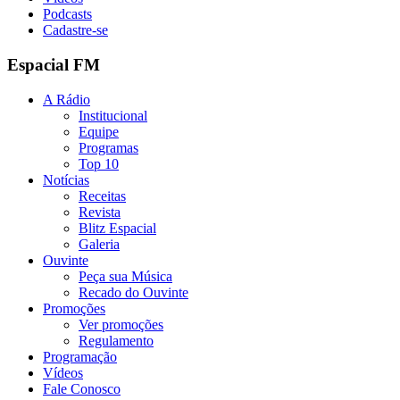
Podcasts
Cadastre-se
Espacial FM
A Rádio
Institucional
Equipe
Programas
Top 10
Notícias
Receitas
Revista
Blitz Espacial
Galeria
Ouvinte
Peça sua Música
Recado do Ouvinte
Promoções
Ver promoções
Regulamento
Programação
Vídeos
Fale Conosco