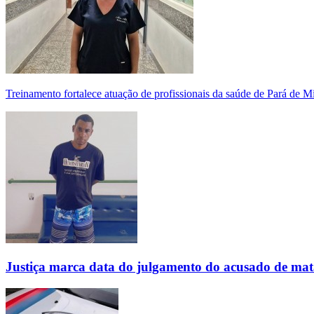
Treinamento fortalece atuação de profissionais da saúde de Pará de 
Justiça marca data do julgamento do acusado de mat