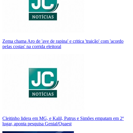
Zema chama Aro de 'ave de rapina' e critica 'traição' com 'acordo
pelas costas' na corrida eleitoral
Cleitinho lidera em MG, e Kalil, Patrus e Simões empatam em 2º
lugar, aponta pesquisa Genial/Quaest