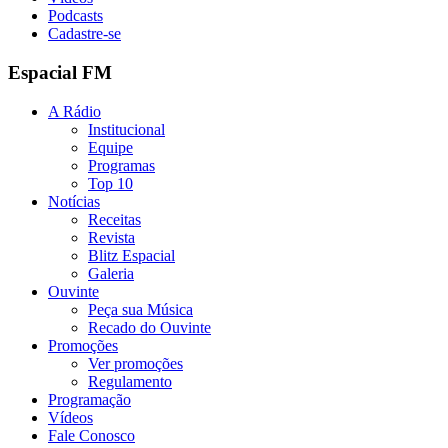
Podcasts
Cadastre-se
Espacial FM
A Rádio
Institucional
Equipe
Programas
Top 10
Notícias
Receitas
Revista
Blitz Espacial
Galeria
Ouvinte
Peça sua Música
Recado do Ouvinte
Promoções
Ver promoções
Regulamento
Programação
Vídeos
Fale Conosco