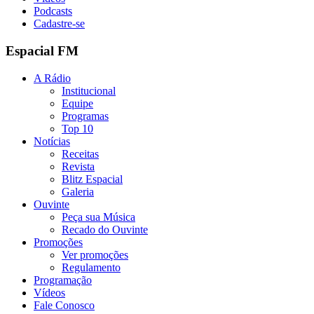
Podcasts
Cadastre-se
Espacial FM
A Rádio
Institucional
Equipe
Programas
Top 10
Notícias
Receitas
Revista
Blitz Espacial
Galeria
Ouvinte
Peça sua Música
Recado do Ouvinte
Promoções
Ver promoções
Regulamento
Programação
Vídeos
Fale Conosco