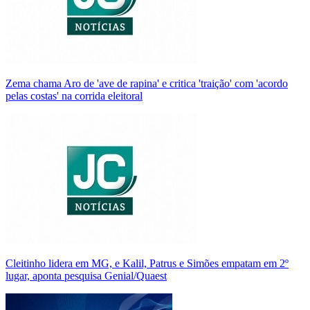
Zema chama Aro de 'ave de rapina' e critica 'traição' com 'acordo
pelas costas' na corrida eleitoral
Cleitinho lidera em MG, e Kalil, Patrus e Simões empatam em 2º
lugar, aponta pesquisa Genial/Quaest