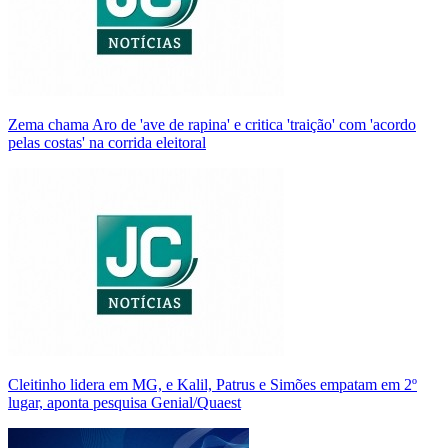
Zema chama Aro de 'ave de rapina' e critica 'traição' com 'acordo
pelas costas' na corrida eleitoral
Cleitinho lidera em MG, e Kalil, Patrus e Simões empatam em 2º
lugar, aponta pesquisa Genial/Quaest