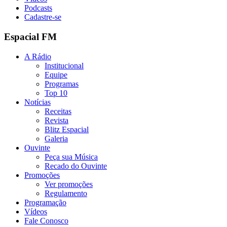
Podcasts
Cadastre-se
Espacial FM
A Rádio
Institucional
Equipe
Programas
Top 10
Notícias
Receitas
Revista
Blitz Espacial
Galeria
Ouvinte
Peça sua Música
Recado do Ouvinte
Promoções
Ver promoções
Regulamento
Programação
Vídeos
Fale Conosco