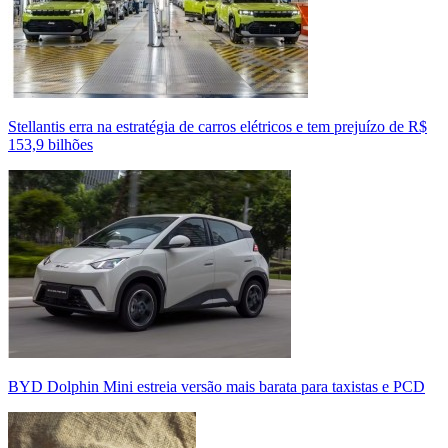
Stellantis erra na estratégia de carros elétricos e tem prejuízo de R$
153,9 bilhões
BYD Dolphin Mini estreia versão mais barata para taxistas e PCD