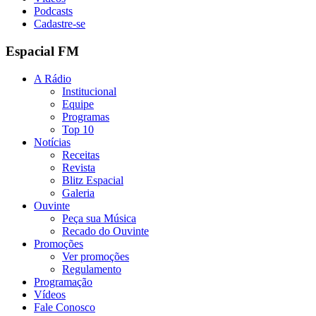
Podcasts
Cadastre-se
Espacial FM
A Rádio
Institucional
Equipe
Programas
Top 10
Notícias
Receitas
Revista
Blitz Espacial
Galeria
Ouvinte
Peça sua Música
Recado do Ouvinte
Promoções
Ver promoções
Regulamento
Programação
Vídeos
Fale Conosco