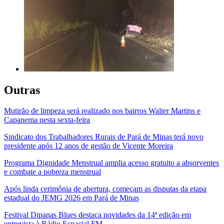
Outras
Mutirão de limpeza será realizado nos bairros Walter Martins e
Capanema nesta sexta-feira
Sindicato dos Trabalhadores Rurais de Pará de Minas terá novo
presidente após 12 anos de gestão de Vicente Moreira
Programa Dignidade Menstrual amplia acesso gratuito a absorventes
e combate a pobreza menstrual
Após linda cerimônia de abertura, começam as disputas da etapa
estadual do JEMG 2026 em Pará de Minas
Festival Dipanas Blues destaca novidades da 14ª edição em
entrevista à Rádio Espacial FM