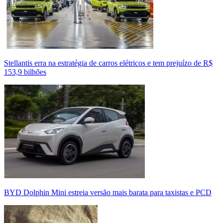
Stellantis erra na estratégia de carros elétricos e tem prejuízo de R$
153,9 bilhões
BYD Dolphin Mini estreia versão mais barata para taxistas e PCD