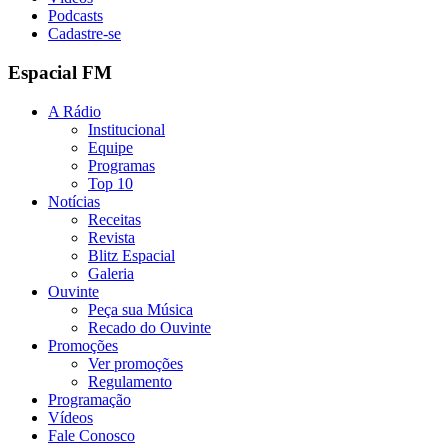
Podcasts
Cadastre-se
Espacial FM
A Rádio
Institucional
Equipe
Programas
Top 10
Notícias
Receitas
Revista
Blitz Espacial
Galeria
Ouvinte
Peça sua Música
Recado do Ouvinte
Promoções
Ver promoções
Regulamento
Programação
Vídeos
Fale Conosco