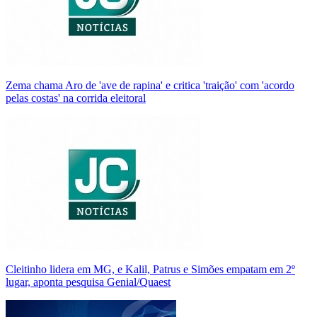
Zema chama Aro de 'ave de rapina' e critica 'traição' com 'acordo
pelas costas' na corrida eleitoral
Cleitinho lidera em MG, e Kalil, Patrus e Simões empatam em 2º
lugar, aponta pesquisa Genial/Quaest