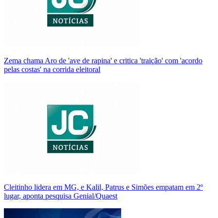
Zema chama Aro de 'ave de rapina' e critica 'traição' com 'acordo
pelas costas' na corrida eleitoral
Cleitinho lidera em MG, e Kalil, Patrus e Simões empatam em 2º
lugar, aponta pesquisa Genial/Quaest