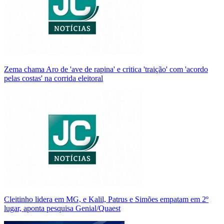
Zema chama Aro de 'ave de rapina' e critica 'traição' com 'acordo
pelas costas' na corrida eleitoral
Cleitinho lidera em MG, e Kalil, Patrus e Simões empatam em 2º
lugar, aponta pesquisa Genial/Quaest