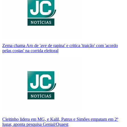
Zema chama Aro de 'ave de rapina' e critica 'traição' com 'acordo
pelas costas' na corrida eleitoral
Cleitinho lidera em MG, e Kalil, Patrus e Simões empatam em 2º
lugar, aponta pesquisa Genial/Quaest