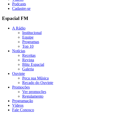
Podcasts
Cadastre-se
Espacial FM
A Rádio
Institucional
Equipe
Programas
Top 10
Notícias
Receitas
Revista
Blitz Espacial
Galeria
Ouvinte
Peça sua Música
Recado do Ouvinte
Promoções
Ver promoções
Regulamento
Programação
Vídeos
Fale Conosco