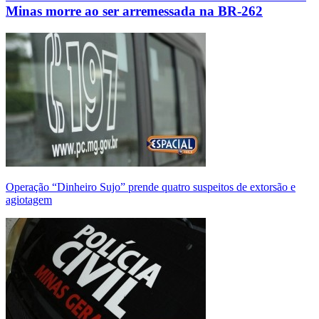
Minas morre ao ser arremessada na BR-262
Operação “Dinheiro Sujo” prende quatro suspeitos de extorsão e
agiotagem