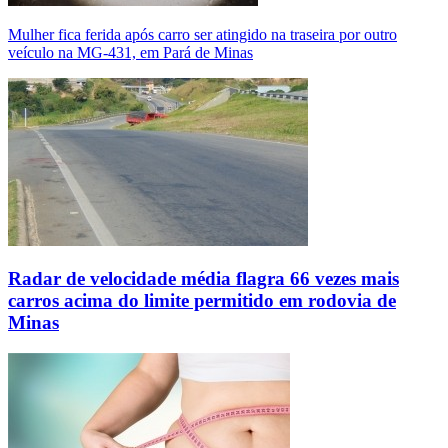
Mulher fica ferida após carro ser atingido na traseira por outro
veículo na MG-431, em Pará de Minas
Radar de velocidade média flagra 66 vezes mais
carros acima do limite permitido em rodovia de
Minas