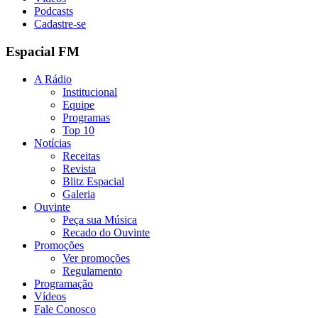
Podcasts
Cadastre-se
Espacial FM
A Rádio
Institucional
Equipe
Programas
Top 10
Notícias
Receitas
Revista
Blitz Espacial
Galeria
Ouvinte
Peça sua Música
Recado do Ouvinte
Promoções
Ver promoções
Regulamento
Programação
Vídeos
Fale Conosco