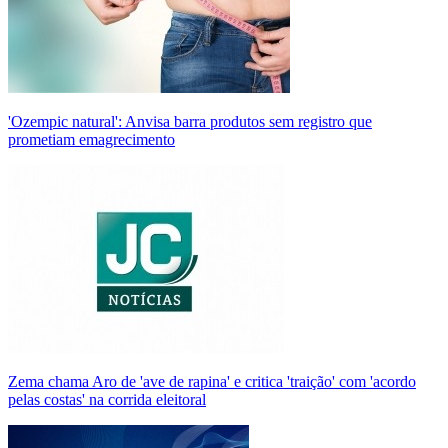
'Ozempic natural': Anvisa barra produtos sem registro que
prometiam emagrecimento
Zema chama Aro de 'ave de rapina' e critica 'traição' com 'acordo
pelas costas' na corrida eleitoral