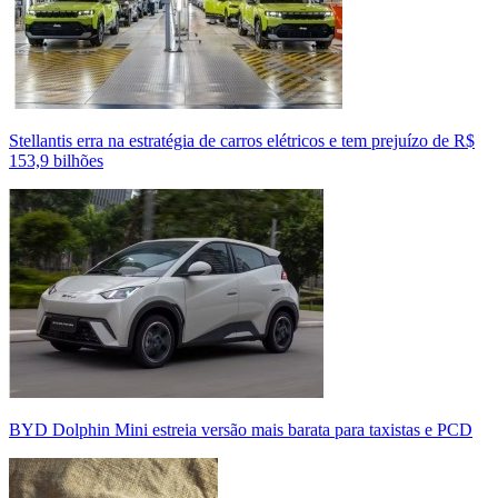
Stellantis erra na estratégia de carros elétricos e tem prejuízo de R$
153,9 bilhões
BYD Dolphin Mini estreia versão mais barata para taxistas e PCD