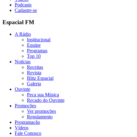
Podcasts
Cadastre-se
Espacial FM
A Rádio
Institucional
Equipe
Programas
Top 10
Notícias
Receitas
Revista
Blitz Espacial
Galeria
Ouvinte
Peça sua Música
Recado do Ouvinte
Promoções
Ver promoções
Regulamento
Programação
Vídeos
Fale Conosco