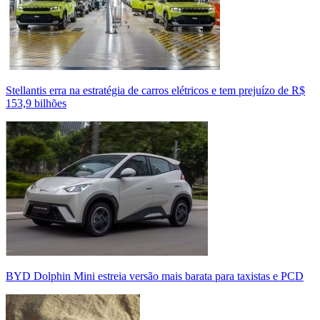
Stellantis erra na estratégia de carros elétricos e tem prejuízo de R$
153,9 bilhões
BYD Dolphin Mini estreia versão mais barata para taxistas e PCD