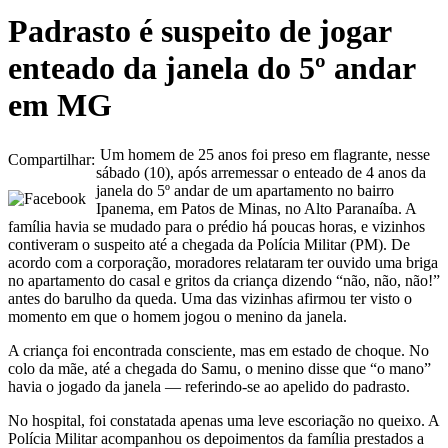
Padrasto é suspeito de jogar
enteado da janela do 5º andar
em MG
Um homem de 25 anos foi preso em flagrante, nesse
Compartilhar:
sábado (10), após arremessar o enteado de 4 anos da
janela do 5º andar de um apartamento no bairro
Ipanema, em Patos de Minas, no Alto Paranaíba. A
família havia se mudado para o prédio há poucas horas, e vizinhos
contiveram o suspeito até a chegada da Polícia Militar (PM). De
acordo com a corporação, moradores relataram ter ouvido uma briga
no apartamento do casal e gritos da criança dizendo “não, não, não!”
antes do barulho da queda. Uma das vizinhas afirmou ter visto o
momento em que o homem jogou o menino da janela.
A criança foi encontrada consciente, mas em estado de choque. No
colo da mãe, até a chegada do Samu, o menino disse que “o mano”
havia o jogado da janela — referindo-se ao apelido do padrasto.
No hospital, foi constatada apenas uma leve escoriação no queixo. A
Polícia Militar acompanhou os depoimentos da família prestados a