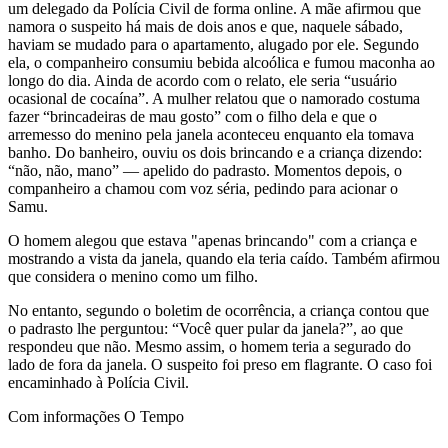
um delegado da Polícia Civil de forma online. A mãe afirmou que
namora o suspeito há mais de dois anos e que, naquele sábado,
haviam se mudado para o apartamento, alugado por ele. Segundo
ela, o companheiro consumiu bebida alcoólica e fumou maconha ao
longo do dia. Ainda de acordo com o relato, ele seria “usuário
ocasional de cocaína”. A mulher relatou que o namorado costuma
fazer “brincadeiras de mau gosto” com o filho dela e que o
arremesso do menino pela janela aconteceu enquanto ela tomava
banho. Do banheiro, ouviu os dois brincando e a criança dizendo:
“não, não, mano” — apelido do padrasto. Momentos depois, o
companheiro a chamou com voz séria, pedindo para acionar o
Samu.
O homem alegou que estava "apenas brincando" com a criança e
mostrando a vista da janela, quando ela teria caído. Também afirmou
que considera o menino como um filho.
No entanto, segundo o boletim de ocorrência, a criança contou que
o padrasto lhe perguntou: “Você quer pular da janela?”, ao que
respondeu que não. Mesmo assim, o homem teria a segurado do
lado de fora da janela. O suspeito foi preso em flagrante. O caso foi
encaminhado à Polícia Civil.
Com informações O Tempo