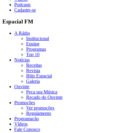
Podcasts
Cadastre-se
Espacial FM
A Rádio
Institucional
Equipe
Programas
Top 10
Notícias
Receitas
Revista
Blitz Espacial
Galeria
Ouvinte
Peça sua Música
Recado do Ouvinte
Promoções
Ver promoções
Regulamento
Programação
Vídeos
Fale Conosco