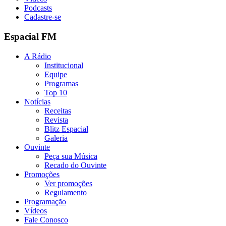
Podcasts
Cadastre-se
Espacial FM
A Rádio
Institucional
Equipe
Programas
Top 10
Notícias
Receitas
Revista
Blitz Espacial
Galeria
Ouvinte
Peça sua Música
Recado do Ouvinte
Promoções
Ver promoções
Regulamento
Programação
Vídeos
Fale Conosco