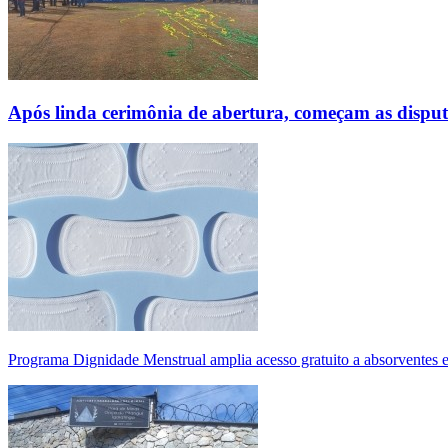
Após linda cerimônia de abertura, começam as disp
Programa Dignidade Menstrual amplia acesso gratuito a absorventes 