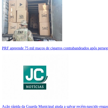
PRF apreende 75 mil maços de cigarros contrabandeados após perse
Ação rápida da Guarda Municipal ajuda a salvar recém-nascido enga