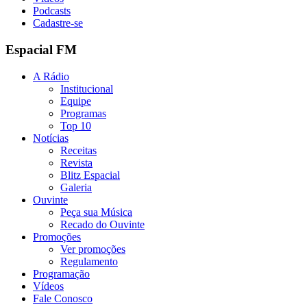
Podcasts
Cadastre-se
Espacial FM
A Rádio
Institucional
Equipe
Programas
Top 10
Notícias
Receitas
Revista
Blitz Espacial
Galeria
Ouvinte
Peça sua Música
Recado do Ouvinte
Promoções
Ver promoções
Regulamento
Programação
Vídeos
Fale Conosco