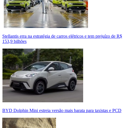
Stellantis erra na estratégia de carros elétricos e tem prejuízo de R$
153,9 bilhões
BYD Dolphin Mini estreia versão mais barata para taxistas e PCD