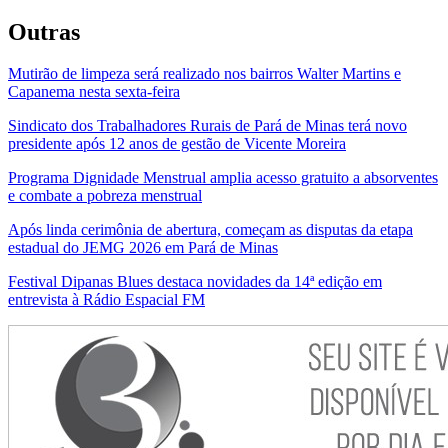
Outras
Mutirão de limpeza será realizado nos bairros Walter Martins e
Capanema nesta sexta-feira
Sindicato dos Trabalhadores Rurais de Pará de Minas terá novo
presidente após 12 anos de gestão de Vicente Moreira
Programa Dignidade Menstrual amplia acesso gratuito a absorventes
e combate a pobreza menstrual
Após linda cerimônia de abertura, começam as disputas da etapa
estadual do JEMG 2026 em Pará de Minas
Festival Dipanas Blues destaca novidades da 14ª edição em
entrevista à Rádio Espacial FM