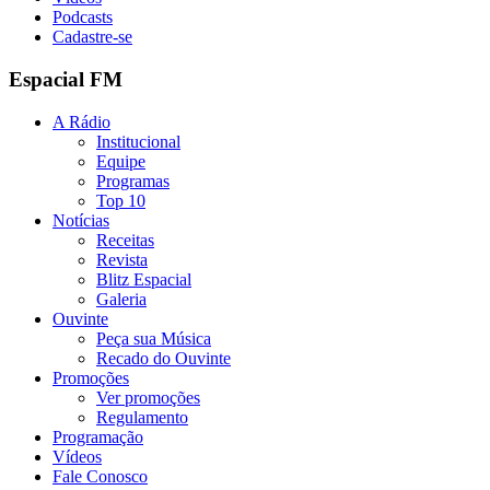
Podcasts
Cadastre-se
Espacial FM
A Rádio
Institucional
Equipe
Programas
Top 10
Notícias
Receitas
Revista
Blitz Espacial
Galeria
Ouvinte
Peça sua Música
Recado do Ouvinte
Promoções
Ver promoções
Regulamento
Programação
Vídeos
Fale Conosco