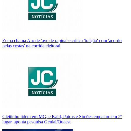
Zema chama Aro de 'ave de rapina' e critica 'traição' com 'acordo
pelas costas' na corrida eleitoral
Cleitinho lidera em MG, e Kalil, Patrus e Simões empatam em 2º
lugar, aponta pesquisa Genial/Quaest