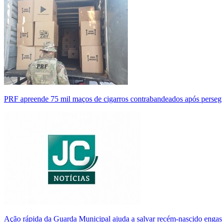
PRF apreende 75 mil maços de cigarros contrabandeados após perse
Ação rápida da Guarda Municipal ajuda a salvar recém-nascido enga