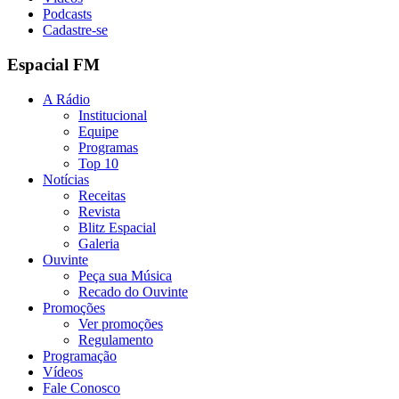
Podcasts
Cadastre-se
Espacial FM
A Rádio
Institucional
Equipe
Programas
Top 10
Notícias
Receitas
Revista
Blitz Espacial
Galeria
Ouvinte
Peça sua Música
Recado do Ouvinte
Promoções
Ver promoções
Regulamento
Programação
Vídeos
Fale Conosco