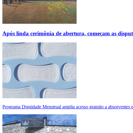
Após linda cerimônia de abertura, começam as disp
Programa Dignidade Menstrual amplia acesso gratuito a absorventes 