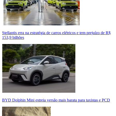
Stellantis erra na estratégia de carros elétricos e tem prejuízo de R$
153,9 bilhões
BYD Dolphin Mini estreia versão mais barata para taxistas e PCD