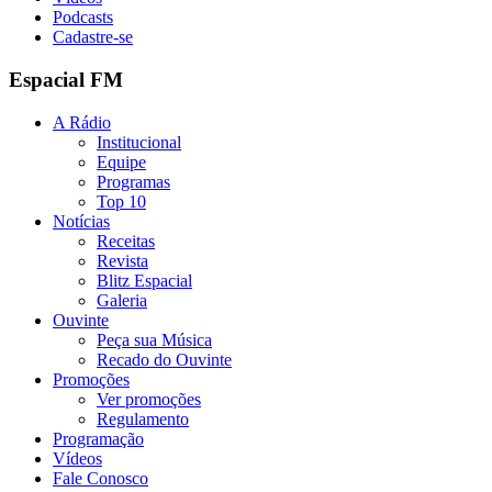
Podcasts
Cadastre-se
Espacial FM
A Rádio
Institucional
Equipe
Programas
Top 10
Notícias
Receitas
Revista
Blitz Espacial
Galeria
Ouvinte
Peça sua Música
Recado do Ouvinte
Promoções
Ver promoções
Regulamento
Programação
Vídeos
Fale Conosco