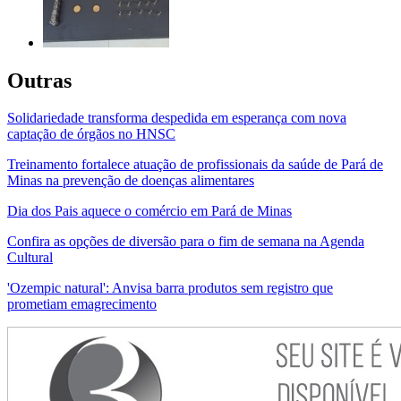
Outras
Solidariedade transforma despedida em esperança com nova
captação de órgãos no HNSC
Treinamento fortalece atuação de profissionais da saúde de Pará de
Minas na prevenção de doenças alimentares
Dia dos Pais aquece o comércio em Pará de Minas
Confira as opções de diversão para o fim de semana na Agenda
Cultural
'Ozempic natural': Anvisa barra produtos sem registro que
prometiam emagrecimento