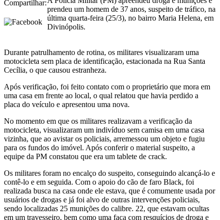
A Polícia Militar (PM) apreendeu droga e munições e
Compartilhar:
prendeu um homem de 37 anos, suspeito de tráfico, na
última quarta-feira (25/3), no bairro Maria Helena, em
Divinópolis.
Durante patrulhamento de rotina, os militares visualizaram uma
motocicleta sem placa de identificação, estacionada na Rua Santa
Cecília, o que causou estranheza.
Após verificação, foi feito contato com o proprietário que mora em
uma casa em frente ao local, o qual relatou que havia perdido a
placa do veículo e apresentou uma nova.
No momento em que os militares realizavam a verificação da
motocicleta, visualizaram um indivíduo sem camisa em uma casa
vizinha, que ao avistar os policiais, arremessou um objeto e fugiu
para os fundos do imóvel. Após conferir o material suspeito, a
equipe da PM constatou que era um tablete de crack.
Os militares foram no encalço do suspeito, conseguindo alcançá-lo e
contê-lo e em seguida. Com o apoio do cão de faro Black, foi
realizada busca na casa onde ele estava, que é comumente usada por
usuários de drogas e já foi alvo de outras intervenções policiais,
sendo localizadas 25 munições do calibre. 22, que estavam ocultas
em um travesseiro, bem como uma faca com resquícios de droga e