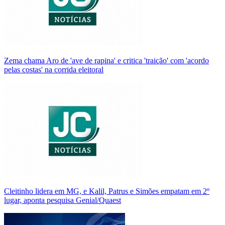
Zema chama Aro de 'ave de rapina' e critica 'traição' com 'acordo
pelas costas' na corrida eleitoral
Cleitinho lidera em MG, e Kalil, Patrus e Simões empatam em 2º
lugar, aponta pesquisa Genial/Quaest