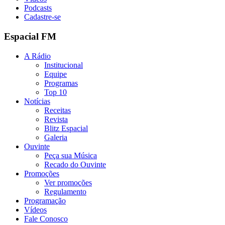
Podcasts
Cadastre-se
Espacial FM
A Rádio
Institucional
Equipe
Programas
Top 10
Notícias
Receitas
Revista
Blitz Espacial
Galeria
Ouvinte
Peça sua Música
Recado do Ouvinte
Promoções
Ver promoções
Regulamento
Programação
Vídeos
Fale Conosco