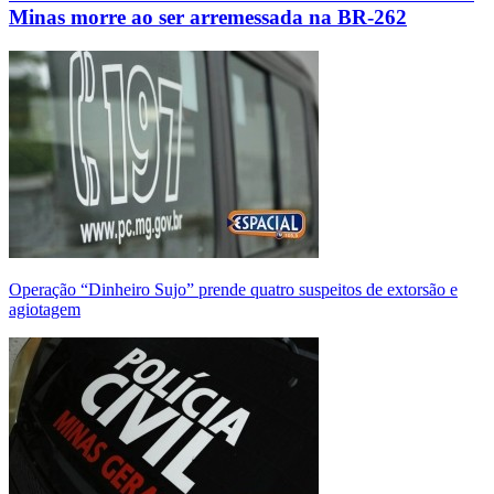
Minas morre ao ser arremessada na BR-262
Operação “Dinheiro Sujo” prende quatro suspeitos de extorsão e
agiotagem