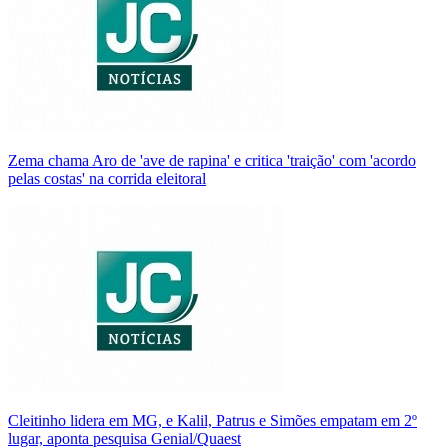
Zema chama Aro de 'ave de rapina' e critica 'traição' com 'acordo
pelas costas' na corrida eleitoral
Cleitinho lidera em MG, e Kalil, Patrus e Simões empatam em 2º
lugar, aponta pesquisa Genial/Quaest