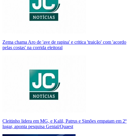
Zema chama Aro de 'ave de rapina' e critica 'traição' com 'acordo
pelas costas' na corrida eleitoral
Cleitinho lidera em MG, e Kalil, Patrus e Simões empatam em 2º
lugar, aponta pesquisa Genial/Quaest