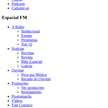
Podcasts
Cadastre-se
Espacial FM
A Rádio
Institucional
Equipe
Programas
Top 10
Notícias
Receitas
Revista
Blitz Espacial
Galeria
Ouvinte
Peça sua Música
Recado do Ouvinte
Promoções
Ver promoções
Regulamento
Programação
Vídeos
Fale Conosco