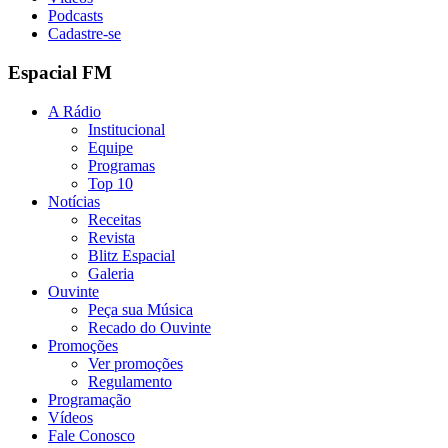
Podcasts
Cadastre-se
Espacial FM
A Rádio
Institucional
Equipe
Programas
Top 10
Notícias
Receitas
Revista
Blitz Espacial
Galeria
Ouvinte
Peça sua Música
Recado do Ouvinte
Promoções
Ver promoções
Regulamento
Programação
Vídeos
Fale Conosco