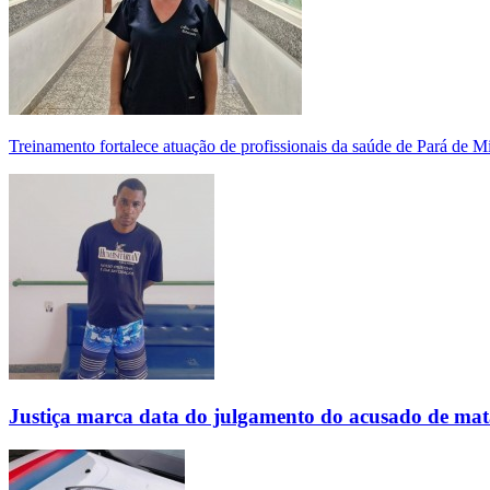
Treinamento fortalece atuação de profissionais da saúde de Pará de 
Justiça marca data do julgamento do acusado de mat